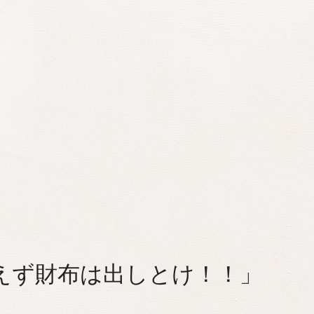
えず財布は出しとけ！！」