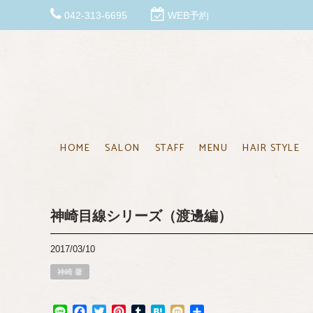
042-313-6695
WEB予約
HOME
SALON
STAFF
MENU
HAIR STYLE
神崎目線シリーズ（渡邊編）
2017/03/10
神崎 馨
Line
Facebook
Twitter
Pinterest
Tumblr
Hatena
Mixi
共