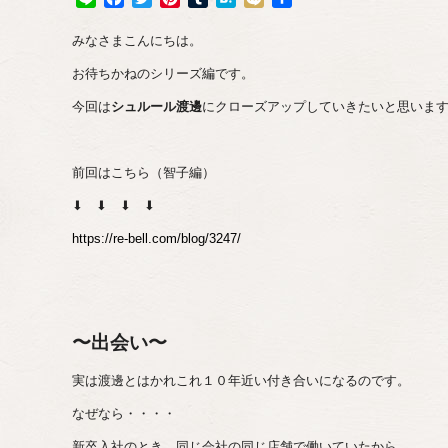
有
みなさまこんにちは。
お待ちかねのシリーズ編です。
今回は
シュルール渡邊
にクローズアップしていきたいと思いま
前回はこちら（智子編）
⬇︎ ⬇︎ ⬇︎ ⬇︎
https://re-bell.com/blog/3247/
〜出会い〜
実は渡邊とはかれこれ１０年近い付き合いになるのです。
なぜなら・・・・
新卒入社のとき、同じ会社の同じ店舗で働いていたから。