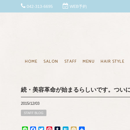
042-313-6695
WEB予約
HOME
SALON
STAFF
MENU
HAIR STYLE
続・美容革命が始まるらしいです。つい
2015/12/03
STAFF BLOG
Line
Facebook
Twitter
Pinterest
Tumblr
Hatena
Mixi
共