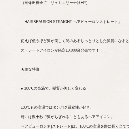
（画像出典全て リュミエリーナ社HP）
「HAIRBEAURON STRAIGHT ヘアビューロンストレート」
使えば使うほど髪が美しく艶のあるしっとりとした髪質になる
ストレートアイロンが限定10,000台発売です！！
★主な特徴
● 180℃の高温で、髪質が美しく変わる
180℃もの高温ではタンパク質変性が起き、
時には数十秒で髪がちぎれることもあるヘアアイロン。
ヘアビューロン® [ストレート]は、180℃の高温を髪に長く当て