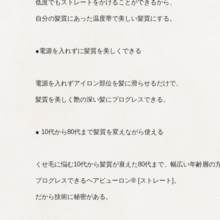
低度でもストレートをかけることができるから、
自分の髪質にあった温度帯で美しい髪質にする。
●電源を入れずに髪質を美しくできる
電源を入れずアイロン部位を髪に滑らせるだけで、
髪質を美しく艶の深い髪にプログレスできる。
● 10代から80代まで髪質を変えながら使える
くせ毛に悩む10代から髪質が衰えた80代まで、幅広い年齢層の
プログレスできるヘアビューロン® [ストレート]。
だから技術に秘密がある。