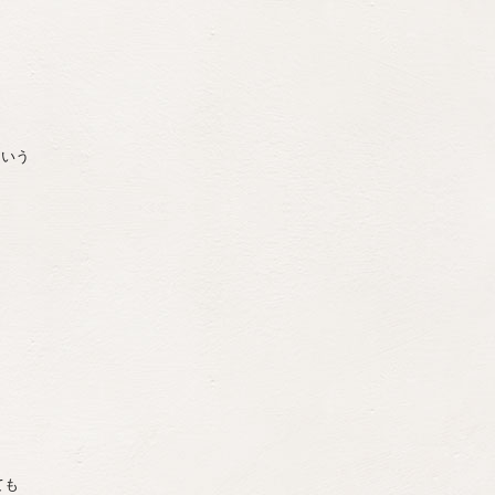
という
ても