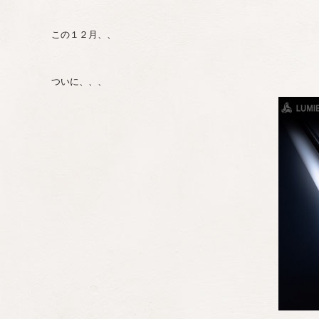
この１２月、、
ついに、、、