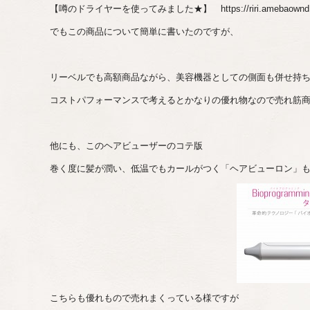
【噂のドライヤーを使ってみました★】 https://riri.amebaownd.co
でもこの商品について簡単に書いたのですが、
リーベルでも高額商品ながら、美容機器としての側面も併せ持
コストパフォーマンスで考えるとかなりの優れ物なので売れ筋
他にも、このヘアビューザーのコテ版
巻く度に髪が潤い、低温でもカールがつく「ヘアビューロン」
こちらも優れもので売れまくっている様ですが