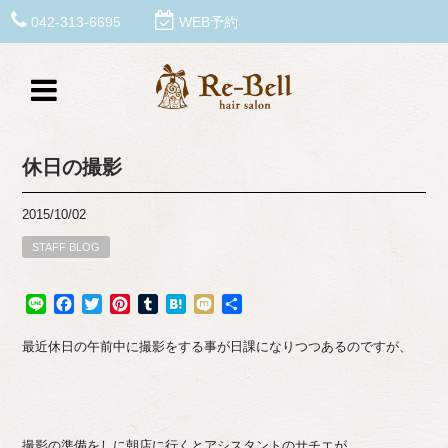
042-313-6695
WEB予約
休日の撮影
2015/10/02
STAFF BLOG
Line
Facebook
Twitter
Pinterest
Tumblr
Hatena
Mixi
共
有
最近休日の午前中に撮影をする事が日課になりつつあるのですが、
撮影の準備をしに朝店に行くとアシスタントのサチエが