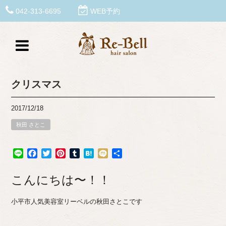
042-313-6695
WEB予約
クリスマス
2017/12/18
秋田 さとこ
Line
Facebook
Twitter
Pinterest
Tumblr
Hatena
Mixi
共
有
こんにちは〜！！
小平市人気美容室リーベルの秋田さとこです