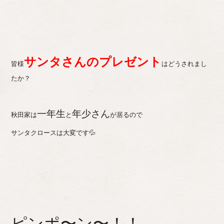
サンタさんのプレゼント
皆様
はどうされまし
たか？
一年生
年少さん
秋田家は
と
が居るので
サンタクロースは大変です💦
ピンポ〜ン〜！！