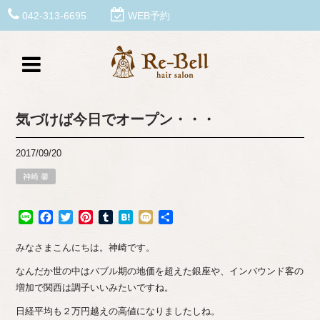
042-313-6695
WEB予約
気づけば今日でオープン・・・
2017/09/20
神崎 馨
Line
Facebook
Twitter
Pinterest
Tumblr
Hatena
Mixi
共
有
みなさまこんにちは。神崎です。
なんだか世の中はバブル期の地価を超えた銀座や、インバウンド客の
増加で関西は調子いいみたいですね。
日経平均も２万円越えの高値になりましたしね。