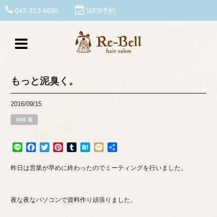
042-313-6695
WEB予約
もっと泥臭く。
2016/09/15
神崎 馨
Line
Facebook
Twitter
Pinterest
Tumblr
Hatena
Mixi
共
有
昨日は営業が早めに終わったのでミーティングを行いました。
夜な夜なパソコンで資料作り頑張りました。