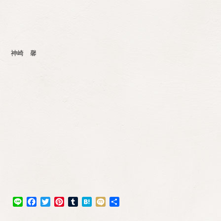
神崎 馨
Line
Facebook
Twitter
Pinterest
Tumblr
Hatena
Mixi
共
有