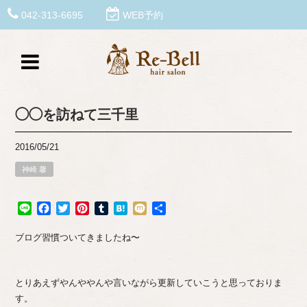
042-313-6695
WEB予約
◯◯を訪ねて三千里
2016/05/21
神崎 馨
Line
Facebook
Twitter
Pinterest
Tumblr
Hatena
Mixi
共
有
ブログ習慣ついてきましたね〜
とりあえずやんややんや言いながら更新していこうと思っておりま
す。