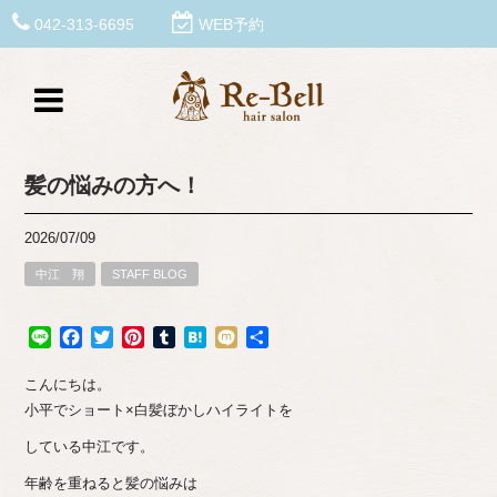
042-313-6695
WEB予約
髪の悩みの方へ！
2026/07/09
中江 翔
STAFF BLOG
Line
Facebook
Twitter
Pinterest
Tumblr
Hatena
Mixi
共
有
こんにちは。
小平でショート×白髪ぼかしハイライトを
している中江です。
年齢を重ねると髪の悩みは