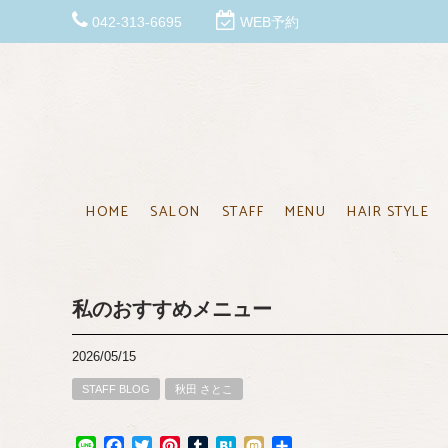
042-313-6695
WEB予約
HOME
SALON
STAFF
MENU
HAIR STYLE
私のおすすめメニュー
2026/05/15
STAFF BLOG
秋田 さとこ
Line
Facebook
Twitter
Pinterest
Tumblr
Hatena
Mixi
共