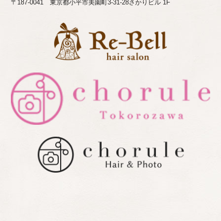
〒187-0041 東京都小平市美園町3-31-28さかりビル 1F