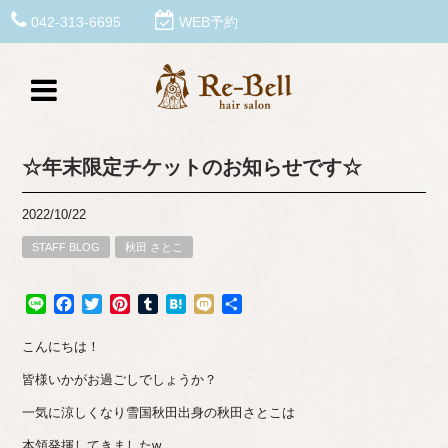
042-313-6695
WEB予約
☆年末限定チケットのお知らせです☆
2022/10/22
STAFF BLOG
秋田 さとこ
Line
Facebook
Twitter
Pinterest
Tumblr
Hatena
Mixi
共
有
こんにちは！
皆様いかがお過ごしでしょうか？
一気に涼しくなり雪国秋田出身の秋田さとこは
本領発揮してきましたw