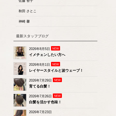
佐藤 智子
秋田 さとこ
神崎 馨
最新スタッフブログ
2026年8月5日
NEW
イメチェンしたい方へ
2026年8月1日
NEW
レイヤースタイルと波ウェーブ！
2026年7月29日
NEW
育てる白髪！
2026年7月26日
NEW
白髪を活かす色味！
2026年7月23日