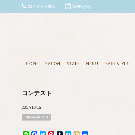
042-313-6695
WEB予約
HOME
SALON
STAFF
MENU
HAIR STYLE
コンテスト
2017/10/15
INFORMATION
Line
Facebook
Twitter
Pinterest
Tumblr
Hatena
Mixi
共