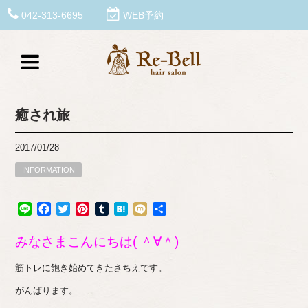
042-313-6695
WEB予約
癒され旅
2017/01/28
INFORMATION
Line
Facebook
Twitter
Pinterest
Tumblr
Hatena
Mixi
共
有
みなさまこんにちは( ＾∀＾)
筋トレに飽き始めてきたさちえです。
がんばります。