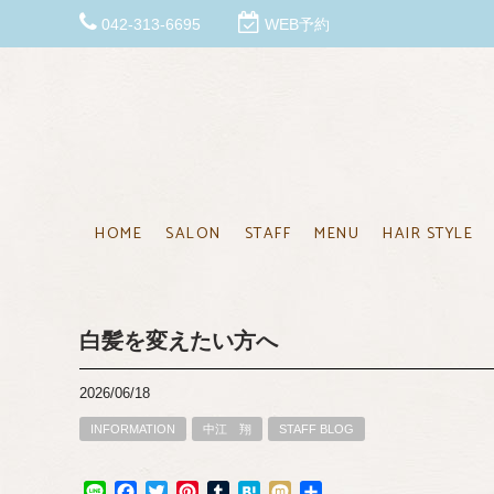
042-313-6695
WEB予約
HOME
SALON
STAFF
MENU
HAIR STYLE
白髪を変えたい方へ
2026/06/18
INFORMATION
中江 翔
STAFF BLOG
Line
Facebook
Twitter
Pinterest
Tumblr
Hatena
Mixi
共